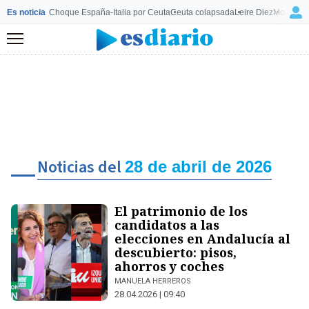
Es noticia
Choque España-Italia por Ceuta
Ceuta colapsada
Leire Diez
Mourinho
Menú
Noticias del
28 de abril de 2026
El patrimonio de los
candidatos a las
elecciones en Andalucía al
descubierto: pisos,
ahorros y coches
MANUELA HERREROS
28.04.2026 | 09:40