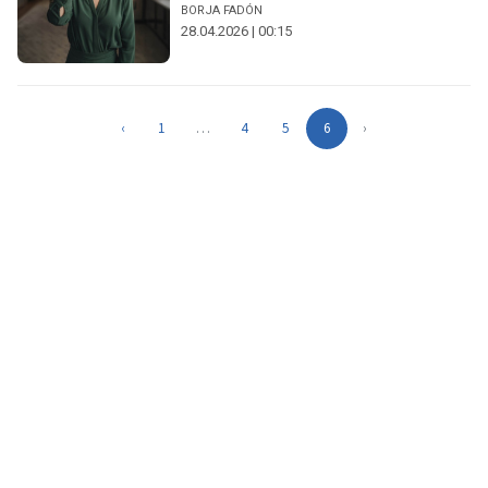
BORJA FADÓN
28.04.2026 | 00:15
‹
1
…
4
5
6
›