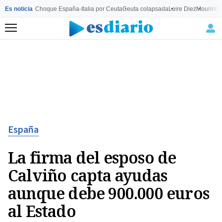
Es noticia
Choque España-Italia por Ceuta
Ceuta colapsada
Leire Diez
Mourinho
Menú
España
La firma del esposo de
Calviño capta ayudas
aunque debe 900.000 euros
al Estado