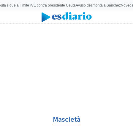
uta sigue al límite
TVE contra presidente Ceuta
Ayuso desmonta a Sánchez
Noveda
Mascletà