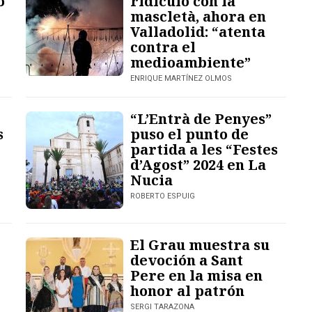
o
ridículo con la
mascletà, ahora en
Valladolid: “atenta
contra el
medioambiente”
ENRIQUE MARTÍNEZ OLMOS
“L’Entrà de Penyes”
s
puso el punto de
partida a les “Festes
d’Agost” 2024 en La
Nucia
ROBERTO ESPUIG
El Grau muestra su
devoción a Sant
Pere en la misa en
honor al patrón
SERGI TARAZONA