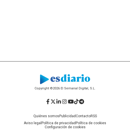
Copyright ©2026 El Semanal Digital, S.L.
Facebook
Twitter
LinkedIn
Instagram
YouTube
TikTok
Telegram
Quiénes somos
Publicidad
Contacto
RSS
Aviso legal
Política de privacidad
Política de cookies
Configuración de cookies