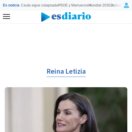
Es noticia
Ceuta sigue colapsada
PSOE y Marruecos
Mundial 2030
Zarzuela y M
Menú
Reina Letizia