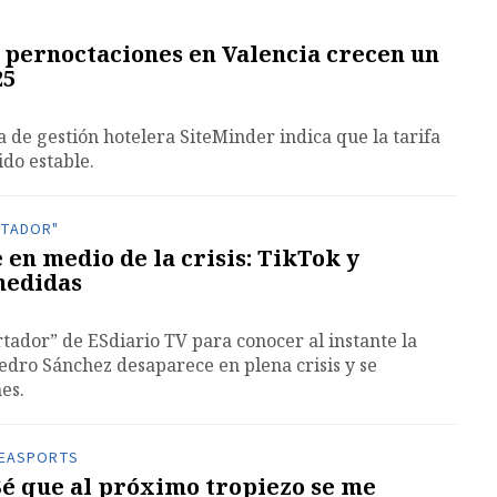
 pernoctaciones en Valencia crecen un
25
a de gestión hotelera SiteMinder indica que la tarifa
do estable.
RTADOR"
en medio de la crisis: TikTok y
medidas
rtador” de ESdiario TV para conocer al instante la
Pedro Sánchez desaparece en plena crisis y se
nes.
A EASPORTS
“Sé que al próximo tropiezo se me