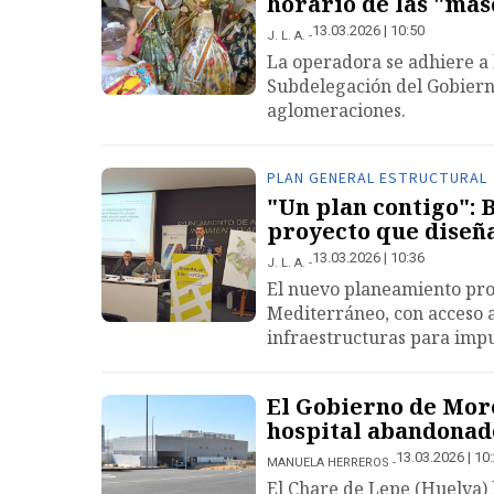
horario de las "mas
13.03.2026 | 10:50
J. L. A.
La operadora se adhiere a 
Subdelegación del Gobierno
aglomeraciones.
PLAN GENERAL ESTRUCTURAL
"Un plan contigo": 
proyecto que diseña
13.03.2026 | 10:36
J. L. A.
El nuevo planeamiento pro
Mediterráneo, con acceso a
infraestructuras para impu
El Gobierno de Mor
hospital abandonad
13.03.2026 | 10
MANUELA HERREROS
El Chare de Lepe (Huelva) h