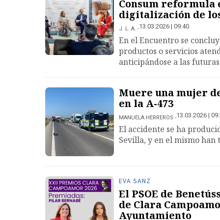
Consum reformula e
digitalización de l
13.03.2026 | 09:40
J. L. A.
En el Encuentro se concluyó
productos o servicios aten
anticipándose a las futuras
Muere una mujer de 
en la A-473
13.03.2026 | 09
MANUELA HERREROS
El accidente se ha producid
Sevilla, y en el mismo han
EVA SANZ
El PSOE de Benetúss
de Clara Campoamor
Ayuntamiento