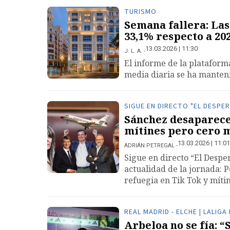
TURISMO
Semana fallera: Las
33,1% respecto a 20
13.03.2026 | 11:30
J. L. A.
El informe de la plataform
media diaria se ha manteni
SIGUE EN DIRECTO "EL DESPE
Sánchez desaparece 
mítines pero cero 
13.03.2026 | 11:01
ADRIÁN PETREGAL
Sigue en directo “El Despe
actualidad de la jornada: 
refuegia en Tik Tok y míti
REAL MADRID - ELCHE | LALIG
Arbeloa no se fía: 