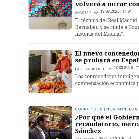
volverá a mirar co
13.03.2026 | 11:01
ANDRÉS SILVA
El técnico del Real Madrid
Bernabéu y se rinde a Cour
historia del Madrid”.
El nuevo contenedor
se probará en Espa
13.03.2026 | 1
PATRICIA DE LA TORRE
Los contenedores inteligen
compensación económica par
CORRUPCIÓN EN LA MONCLOA
¿Por qué el Gobiern
recaudatorio, merc
Sánchez
13.03.2026 | 10:58