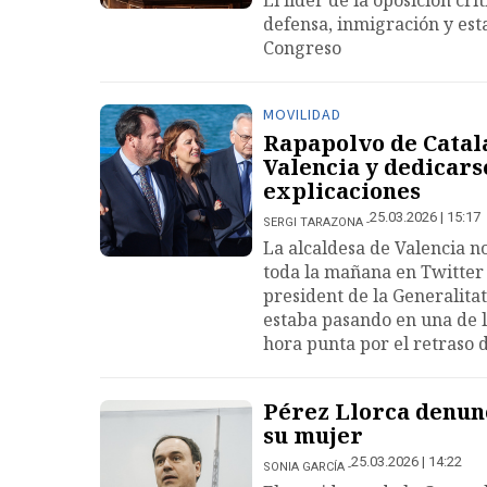
El líder de la oposición cri
defensa, inmigración y esta
Congreso
MOVILIDAD
Rapapolvo de Catalá
Valencia y dedicars
explicaciones
25.03.2026 | 15:17
SERGI TARAZONA
La alcaldesa de Valencia n
toda la mañana en Twitter
president de la Generalitat
estaba pasando en una de l
hora punta por el retraso 
Pérez Llorca denunc
su mujer
25.03.2026 | 14:22
SONIA GARCÍA