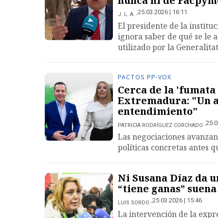
nunca ni de Facpym
25.03.2026 | 16:11
J. L. A.
El presidente de la instit
ignora saber de qué se le 
utilizado por la Generalitat
PACTOS PP-VOX
Cerca de la 'fumata
Extremadura: "Un a
entendimiento"
25.0
PATRICIA RODRÍGUEZ CORCHADO
Las negociaciones avanzan
políticas concretas antes q
Ni Susana Díaz da u
“tiene ganas” suena 
25.03.2026 | 15:46
LUIS SORDO
La intervención de la expr