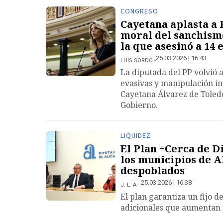
CONGRESO
Cayetana aplasta a 
moral del sanchismo:
la que asesinó a 14 
25.03.2026 | 16:43
LUIS SORDO
La diputada del PP volvió 
evasivas y manipulación in
Cayetana Álvarez de Toled
Gobierno.
LIQUIDEZ
El Plan +Cerca de D
los municipios de A
despoblados
25.03.2026 | 16:38
J. L. A.
El plan garantiza un fijo 
adicionales que aumentan 