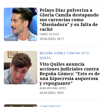
Pelayo Díaz pulveriza a
Gloria Camila destapando
sus carencias como
"diseñadora" y su falta de
caché
ISABEL DE DIOS
30.04.2026 | 18:17
BEGOÑA GÓMEZ CONTRA VITO
QUILES
Vito Quiles anuncia
acciones judiciales contra
Begoña Gómez: "Esto es de
una hipocresía asquerosa
y repugnante"
ALBA MOLINA LÓPEZ
30.04.2026 | 18:01
CONCIERTOS