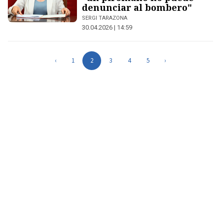
denunciar al bombero"
SERGI TARAZONA
30.04.2026 | 14:59
‹
1
2
3
4
5
›