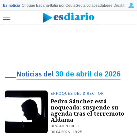
Es noticia
Choque España-Italia por Ceuta
Ceuta colapsada
Leire Diez
Mourinho
Menú
Noticias del
30 de abril de 2026
ENFOQUES DEL DIRECTOR
Pedro Sánchez está
noqueado: suspende su
agenda tras el terremoto
Aldama
BENJAMÍN LÓPEZ
30.04.2026 | 18:25