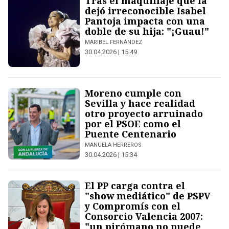
Tras el maquillaje que la
dejó irreconocible Isabel
Pantoja impacta con una
doble de su hija: "¡Guau!"
MARIBEL FERNÁNDEZ
30.04.2026 | 15:49
Moreno cumple con
Sevilla y hace realidad
otro proyecto arruinado
por el PSOE como el
Puente Centenario
MANUELA HERREROS
30.04.2026 | 15:34
El PP carga contra el
"show mediático" de PSPV
y Compromís con el
Consorcio Valencia 2007:
"un pirómano no puede