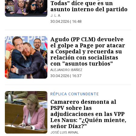
Todas" dice que es un
asunto interno del partido
J. L. A.
30.04.2026 | 16:48
Agudo (PP CLM) devuelve
el golpe a Page por atacar
a Cospedal y recuerda su
relación con socialistas
con "asuntos turbios"
ALEJANDRO IBÁÑEZ
30.04.2026 | 16:37
RÉPLICA CONTUNDENTE
Camarero desmonta al
PSPV sobre las
adjudicaciones en las VPP
Les Naus: "¿Quién miente,
señor Díaz?"
JOSÉ LUIS ARNAL