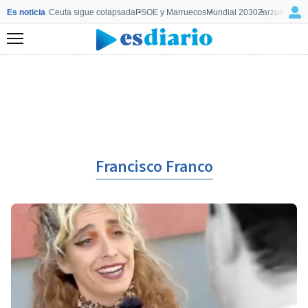
Es noticia
Ceuta sigue colapsada
PSOE y Marruecos
Mundial 2030
Zarzuela y M
Menú
Francisco Franco