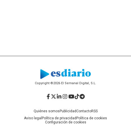
Copyright ©2026 El Semanal Digital, S.L.
Facebook
Twitter
LinkedIn
Instagram
YouTube
TikTok
Telegram
Quiénes somos
Publicidad
Contacto
RSS
Aviso legal
Política de privacidad
Política de cookies
Configuración de cookies