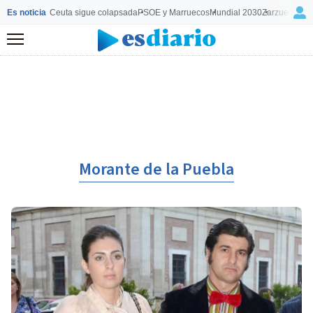
Es noticia
Ceuta sigue colapsada
PSOE y Marruecos
Mundial 2030
Zarzuela y M
Menú
Morante de la Puebla