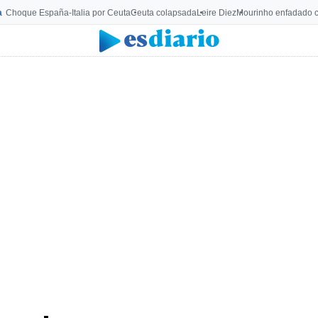
a
Choque España-Italia por Ceuta
Ceuta colapsada
Leire Diez
Mourinho enfadado c