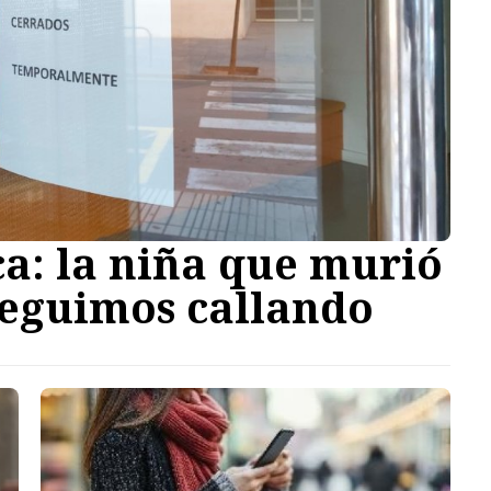
a: la niña que murió
 seguimos callando