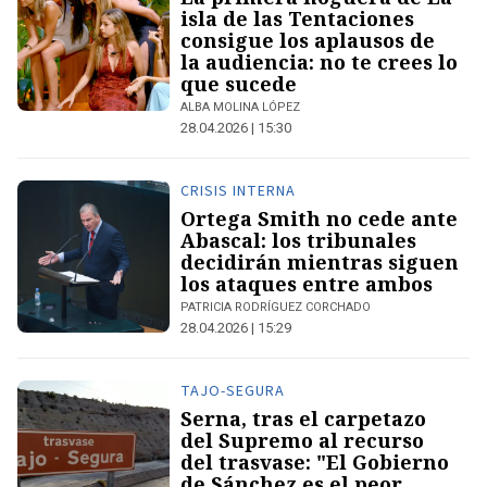
isla de las Tentaciones
consigue los aplausos de
la audiencia: no te crees lo
que sucede
ALBA MOLINA LÓPEZ
28.04.2026 | 15:30
CRISIS INTERNA
Ortega Smith no cede ante
Abascal: los tribunales
decidirán mientras siguen
los ataques entre ambos
PATRICIA RODRÍGUEZ CORCHADO
28.04.2026 | 15:29
TAJO-SEGURA
Serna, tras el carpetazo
del Supremo al recurso
del trasvase: "El Gobierno
de Sánchez es el peor