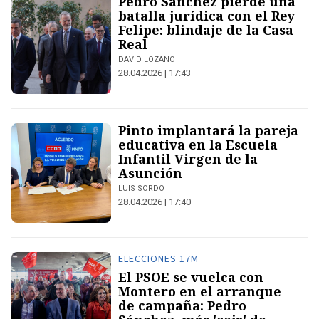
Pedro Sánchez pierde una
batalla jurídica con el Rey
Felipe: blindaje de la Casa
Real
DAVID LOZANO
28.04.2026 | 17:43
Pinto implantará la pareja
educativa en la Escuela
Infantil Virgen de la
Asunción
LUIS SORDO
28.04.2026 | 17:40
ELECCIONES 17M
El PSOE se vuelca con
Montero en el arranque
de campaña: Pedro