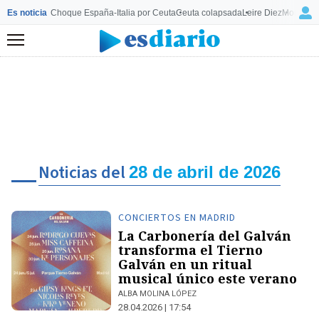
Es noticia
Choque España-Italia por Ceuta
Ceuta colapsada
Leire Diez
Mourinho
Menú
Noticias del
28 de abril de 2026
CONCIERTOS EN MADRID
La Carbonería del Galván
transforma el Tierno
Galván en un ritual
musical único este verano
ALBA MOLINA LÓPEZ
28.04.2026 | 17:54