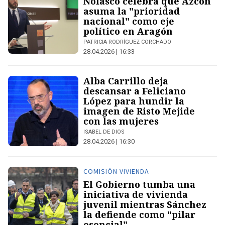
Nolasco celebra que Azcón
asuma la "prioridad
nacional" como eje
político en Aragón
PATRICIA RODRÍGUEZ CORCHADO
28.04.2026 | 16:33
Alba Carrillo deja
descansar a Feliciano
López para hundir la
imagen de Risto Mejide
con las mujeres
ISABEL DE DIOS
28.04.2026 | 16:30
COMISIÓN VIVIENDA
El Gobierno tumba una
iniciativa de vivienda
juvenil mientras Sánchez
la defiende como "pilar
esencial"