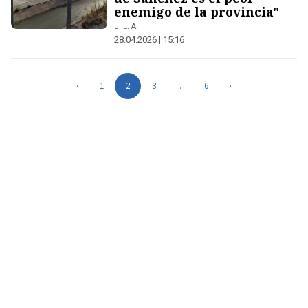
enemigo de la provincia"
J. L. A.
28.04.2026 | 15:16
‹
1
2
3
…
6
›