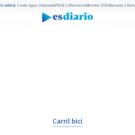
Es noticia
Ceuta sigue colapsada
PSOE y Marruecos
Mundial 2030
Zarzuela y Mon
Carril bici