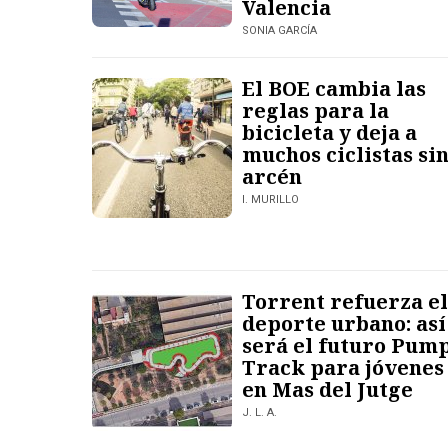
Valencia
SONIA GARCÍA
El BOE cambia las
reglas para la
bicicleta y deja a
muchos ciclistas si
arcén
I. MURILLO
Torrent refuerza el
deporte urbano: así
será el futuro Pum
Track para jóvenes
en Mas del Jutge
J. L. A.