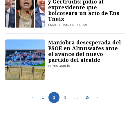
y Gertrudis: pidió al
expresidente que
boicoteara un acto de Ens
Uneix
ENRIQUE MARTÍNEZ OLMOS
Maniobra desesperada del
PSOE en Almussafes ante
el avance del nuevo
partido del alcalde
SONIA GARCÍA
‹
1
2
3
…
25
›