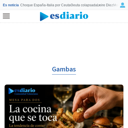
Es noticia
Choque España-Italia por Ceuta
Ceuta colapsada
Leire Diez
Mourinho
Menú
Gambas