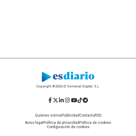
Copyright ©2026 El Semanal Digital, S.L.
Facebook
Twitter
LinkedIn
Instagram
YouTube
TikTok
Telegram
Quiénes somos
Publicidad
Contacto
RSS
Aviso legal
Política de privacidad
Política de cookies
Configuración de cookies